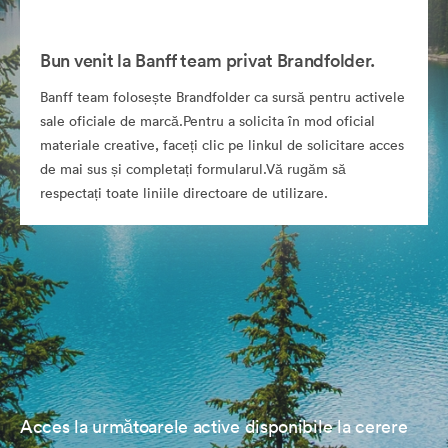
Bun venit la Banff team privat Brandfolder.
Banff team folosește Brandfolder ca sursă pentru activele
sale oficiale de marcă.Pentru a solicita în mod oficial
materiale creative, faceți clic pe linkul de solicitare acces
de mai sus și completați formularul.Vă rugăm să
respectați toate liniile directoare de utilizare.
Acces la următoarele active disponibile la cerere