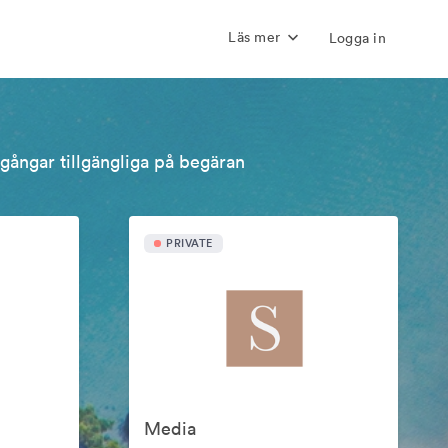
Läs mer
Logga in
llgångar tillgängliga på begäran
PRIVATE
Media