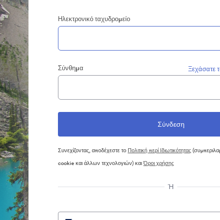
Ηλεκτρονικό ταχυδρομείο
Σύνθημα
Ξεχάσατε 
Συνεχίζοντας, αποδέχεστε το
Πολιτική περί Ιδιωτικότητας
(συμπεριλα
cookie και άλλων τεχνολογιών) και
Όροι χρήσης
Ή