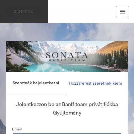
Szeretnék bejelentkezni
Hozzáférést szeretnék kérni
Jelentkezzen be az Banff team privát fiókba
Gyűjtemény
Email