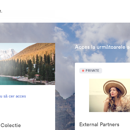
t.
Acces la următoarele ac
PRIVATE
u să cer acces
External Partners
 Colectie