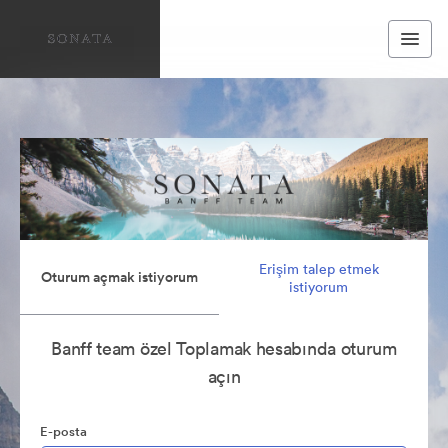
Erişim talep etmek
Oturum açmak istiyorum
istiyorum
Banff team özel Toplamak hesabında oturum
açın
E-posta