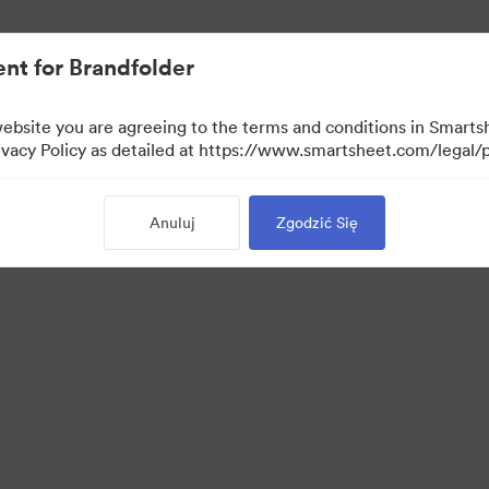
rowymi.
nt for Brandfolder
website you are agreeing to the terms and conditions in Smarts
acy Policy as detailed at https://www.smartsheet.com/legal/p
Anuluj
Zgodzić Się