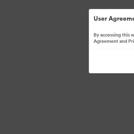
Uproszczone zarządzanie zasobami cyf
User Agreeme
By accessing this 
Agreement and Priv