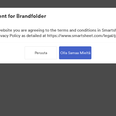
aa.
nt for Brandfolder
website you are agreeing to the terms and conditions in Smarts
acy Policy as detailed at https://www.smartsheet.com/legal/p
Peruuta
Olla Samaa Mieltä