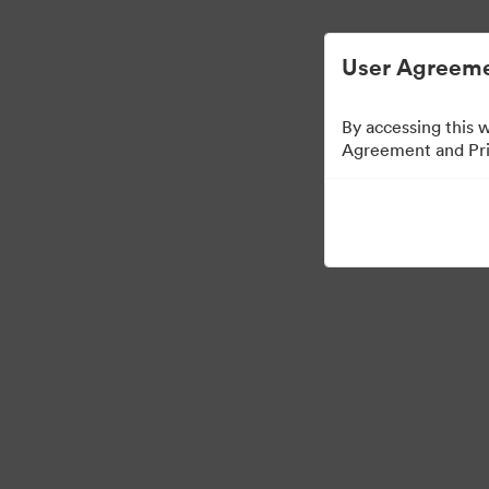
Helppoa digitaalisen omaisuuden hallint
User Agreeme
By accessing this 
Agreement and Priv