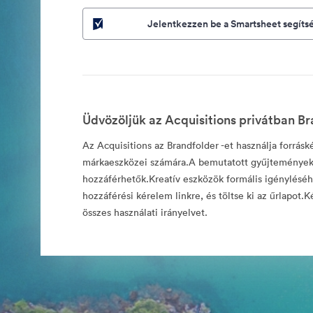
Jelentkezzen be a Smartsheet segíts
Üdvözöljük az Acquisitions privátban Br
Az Acquisitions az Brandfolder -et használja forrásk
márkaeszközei számára.A bemutatott gyűjtemények
hozzáférhetők.Kreatív eszközök formális igényléséhe
hozzáférési kérelem linkre, és töltse ki az űrlapot.Ké
összes használati irányelvet.