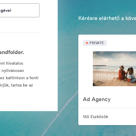
égével
Kérésre elérhető a köv
PRIVATE
andfolder.
ént hivatalos
 nyilvánosan
z kattintson a fenti
rjük, tartsa be az
Ad Agency
155 Eszközök