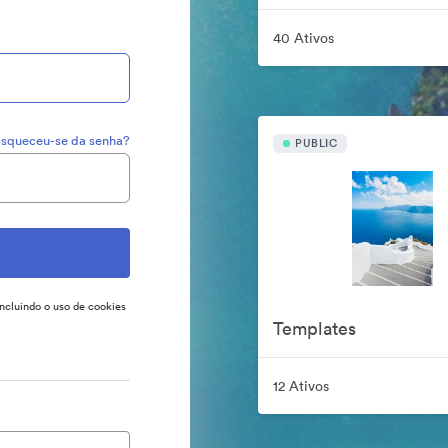
40 Ativos
squeceu-se da senha?
PUBLIC
incluindo o uso de cookies
Templates
12 Ativos