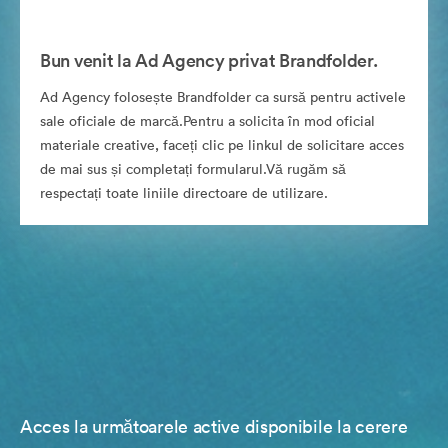
Bun venit la Ad Agency privat Brandfolder.
Ad Agency folosește Brandfolder ca sursă pentru activele
sale oficiale de marcă.Pentru a solicita în mod oficial
materiale creative, faceți clic pe linkul de solicitare acces
de mai sus și completați formularul.Vă rugăm să
respectați toate liniile directoare de utilizare.
Acces la următoarele active disponibile la cerere