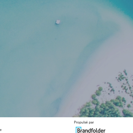
Propulsé par
ue