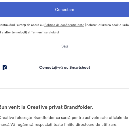
ontinuând, sunteți de acord cu
Politica de confidentialitate
(inclusiv utilizarea cookie-urilo
i a altor tehnologii) și
Termenii serviciului
Sau
Conectați-vă cu Smartsheet
Bun venit la Creative privat Brandfolder.
Creative folosește Brandfolder ca sursă pentru activele sale oficiale de
marcă.Vă rugăm să respectați toate liniile directoare de utilizare.