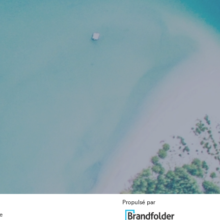
Propulsé par
ue