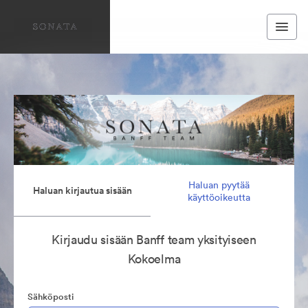
Haluan pyytää
Haluan kirjautua sisään
käyttöoikeutta
Kirjaudu sisään Banff team yksityiseen
Kokoelma
Sähköposti