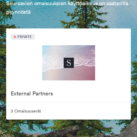
Seuraavien omaisuuksien käyttöoikeus on saatavilla
pyynnöstä
PRIVATE
External Partners
3 Omaisuuserät