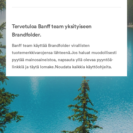
Tervetuloa Banff team yksityiseen
Brandfolder.
Banff team käyttää Brandfolder virallisten
tuotemerkkivarojensa lähteenä.Jos haluat muodollisesti
pyytää mainosaineistoa, napsauta yllä olevaa pyyntöä-
linkkiä ja täytä lomake.Noudata kaikkia käyttöohjeita.