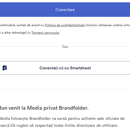
ontinuând, sunteți de acord cu
Politica de confidentialitate
(inclusiv utilizarea cookie-urilo
i a altor tehnologii) și
Termenii serviciului
Sau
Conectați-vă cu Smartsheet
Bun venit la Media privat Brandfolder.
Media folosește Brandfolder ca sursă pentru activele sale oficiale de
marcă.Vă rugăm să respectați toate liniile directoare de utilizare.