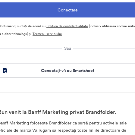
ontinuând, sunteți de acord cu
Politica de confidentialitate
(inclusiv utilizarea cookie-urilo
i a altor tehnologii) și
Termenii serviciului
Sau
Conectați-vă cu Smartsheet
Bun venit la Banff Marketing privat Brandfolder.
Banff Marketing folosește Brandfolder ca sursă pentru activele sale
oficiale de marcă.Vă rugăm să respectați toate liniile directoare de