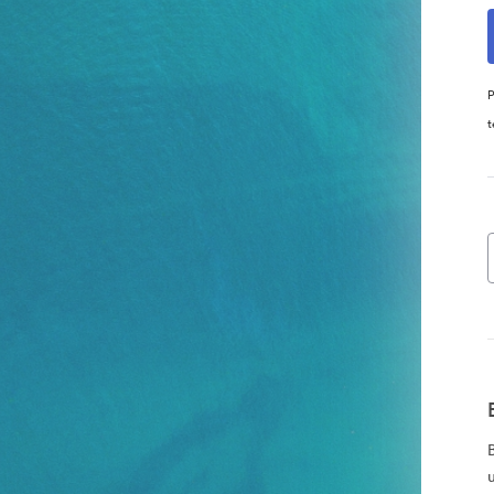
P
t
u