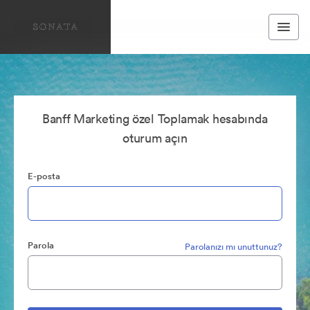
Banff Marketing özel Toplamak hesabında
oturum açın
E-posta
Parola
Parolanızı mı unuttunuz?