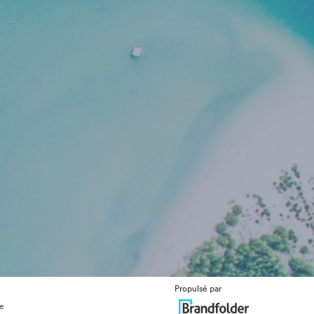
Propulsé par
ue