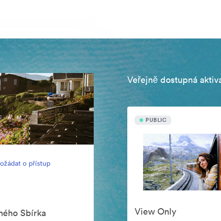
Veřejně dostupná aktiv
PUBLIC
ožádat o přístup
View Only
omého Sbírka