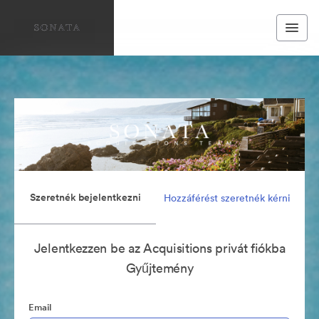
Szeretnék bejelentkezni
Hozzáférést szeretnék kérni
Jelentkezzen be az Acquisitions privát fiókba
Gyűjtemény
Email