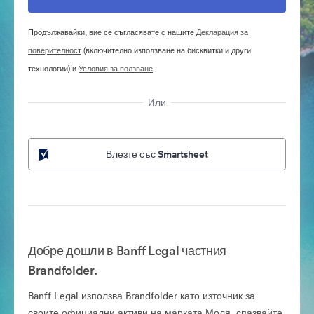
Продължавайки, вие се съгласявате с нашите
Декларация за
поверителност
(включително използване на бисквитки и други
технологии) и
Условия за ползване
Или
Влезте със Smartsheet
Добре дошли в Banff Legal частния
Brandfolder.
Banff Legal използва Brandfolder като източник за
своите официални активи на марката.Моля, спазвайте