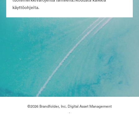
tuotemerkkivarojensa lähteenä.Noudata kaikkia
käyttöohjeita.
©2026 Brandfolder, Inc. Digital Asset Management
·
Evästeasetukset
Yksityisyyskäytäntö
Käyttöehdot