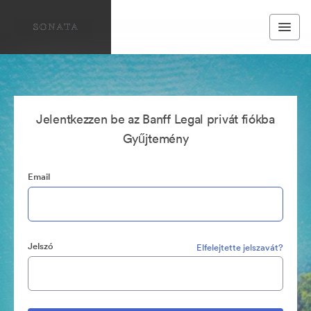
Jelentkezzen be az Banff Legal privát fiókba
Gyűjtemény
Email
Jelszó
Elfelejtette jelszavát?