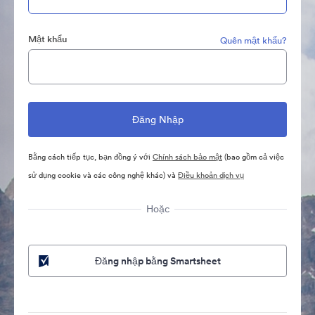
Mật khẩu
Quên mật khẩu?
Bằng cách tiếp tục, bạn đồng ý với
Chính sách bảo mật
(bao gồm cả việc
sử dụng cookie và các công nghệ khác) và
Điều khoản dịch vụ
Hoặc
Đăng nhập bằng Smartsheet