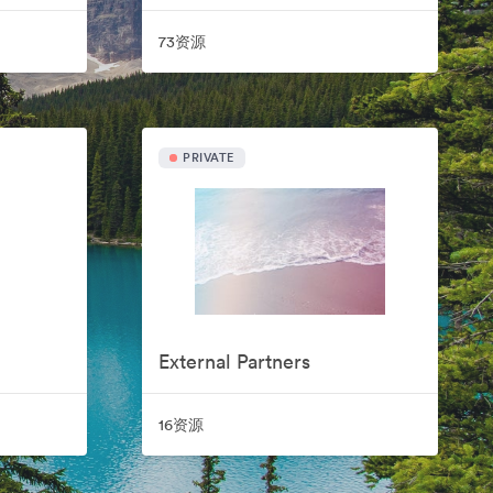
73资源
PRIVATE
External Partners
16资源