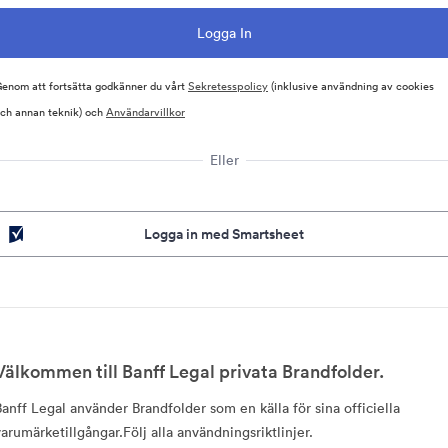
enom att fortsätta godkänner du vårt
Sekretesspolicy
(inklusive användning av cookies
ch annan teknik) och
Användarvillkor
Eller
Logga in med Smartsheet
Välkommen till Banff Legal privata Brandfolder.
Banff Legal använder Brandfolder som en källa för sina officiella
varumärketillgångar.Följ alla användningsriktlinjer.