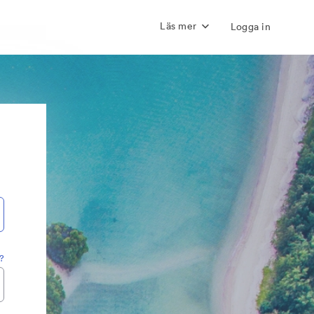
Läs mer
Logga in
?