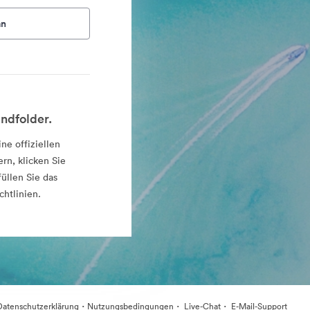
an
ndfolder.
ne offiziellen
rn, klicken Sie
üllen Sie das
chtlinien.
·
·
·
Datenschutzerklärung
Nutzungsbedingungen
Live-Chat
E-Mail-Support