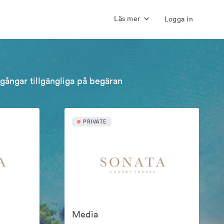
Läs mer
Logga in
llgångar tillgängliga på begäran
PRIVATE
Media