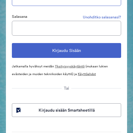
Salasana
Unohditko salasanasi?
Jatkamalla hyväksyt meidän
Yksityisyyskäytäntö
(mukaan lukien
evästeiden ja muiden tekniikoiden käyttö) ja
Käyttöehdot
Tai
Kirjaudu sisään Smartsheetillä