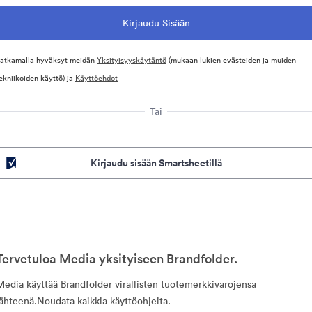
atkamalla hyväksyt meidän
Yksityisyyskäytäntö
(mukaan lukien evästeiden ja muiden
ekniikoiden käyttö) ja
Käyttöehdot
Tai
Kirjaudu sisään Smartsheetillä
Tervetuloa Media yksityiseen Brandfolder.
Media käyttää Brandfolder virallisten tuotemerkkivarojensa
lähteenä.Noudata kaikkia käyttöohjeita.