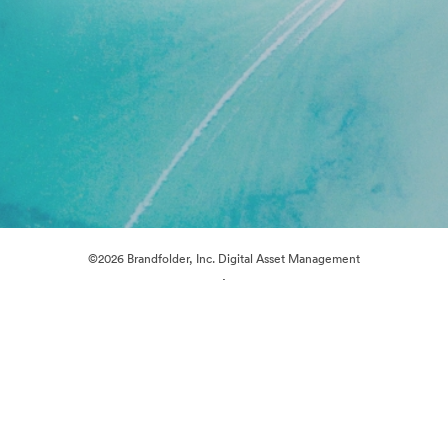
©2026 Brandfolder, Inc. Digital Asset Management
·
Evästeasetukset
Yksityisyyskäytäntö
Käyttöehdot
Sähköpostituki
Palvelun tarjoaa