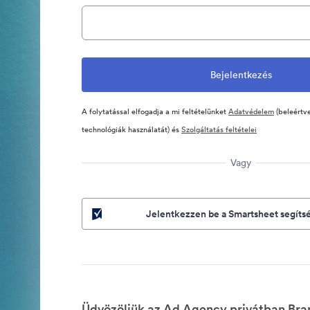
A folytatással elfogadja a mi feltételünket
Adatvédelem
(beleértve
technológiák használatát) és
Szolgáltatás feltételei
Vagy
Jelentkezzen be a Smartsheet segíts
Üdvözöljük az Ad Agency privátban Bra