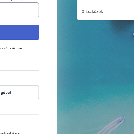
0 Eszközök
 a sütik és más
égével
ndfolder.