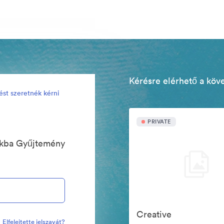
Kérésre elérhető a köv
ést szeretnék kérni
PRIVATE
ókba Gyűjtemény
Creative
Elfelejtette jelszavát?