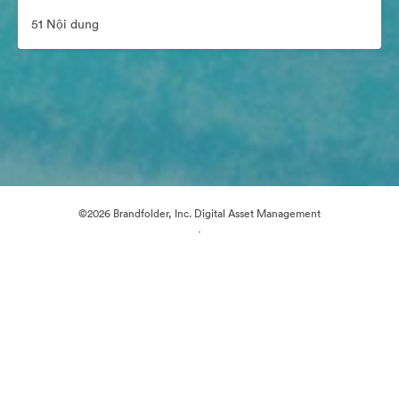
51 Nội dung
©2026 Brandfolder, Inc. Digital Asset Management
·
Tùy chọn cookie
Chính sách bảo mật
Điều khoản dịch vụ
Hỗ trợ email
Được hỗ trợ bởi