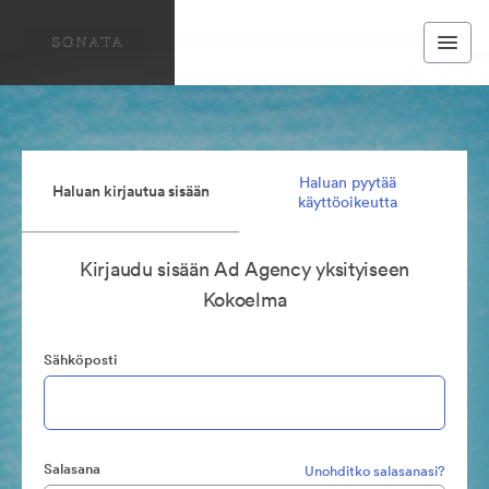
Haluan pyytää
Haluan kirjautua sisään
käyttöoikeutta
Kirjaudu sisään Ad Agency yksityiseen
Kokoelma
Sähköposti
Salasana
Unohditko salasanasi?