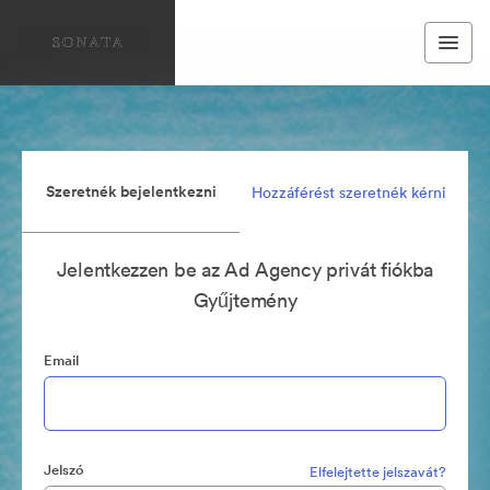
Szeretnék bejelentkezni
Hozzáférést szeretnék kérni
Jelentkezzen be az Ad Agency privát fiókba
Gyűjtemény
Email
Jelszó
Elfelejtette jelszavát?