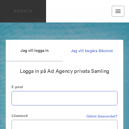
Jag vill logga in
Jag vill begära åtkomst
Logga in på Ad Agency privata Samling
E-post
Lösenord
Glömt lösenordet?