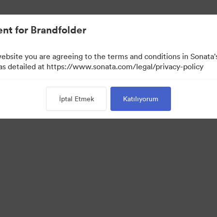
nt for Brandfolder
website you are agreeing to the terms and conditions in Sonat
 as detailed at https://www.sonata.com/legal/privacy-policy
İptal Etmek
Katılıyorum
 Portal