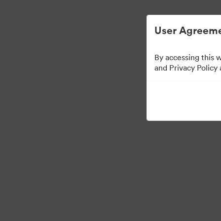
Dijital Varlık Yönetimi Basitleştirilmiş.
User Agreeme
By accessing this 
Sales Tools
and Privacy Policy
160
Varlıklar
Koleksiyonu Paylaş
Visit Brand Guidelines
Back to