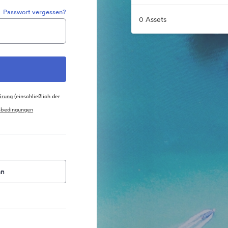
Passwort vergessen?
0 Assets
ärung
(einschließlich der
sbedingungen
an