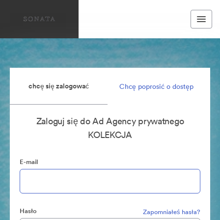
chcę się zalogować
Chcę poprosić o dostęp
Zaloguj się do Ad Agency prywatnego
KOLEKCJA
E-mail
Hasło
Zapomniałeś hasła?