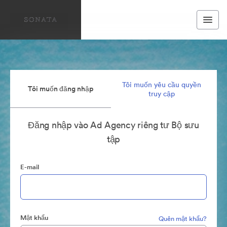
Tôi muốn yêu cầu quyền
Tôi muốn đăng nhập
truy cập
Đăng nhập vào Ad Agency riêng tư Bộ sưu
tập
E-mail
Mật khẩu
Quên mật khẩu?