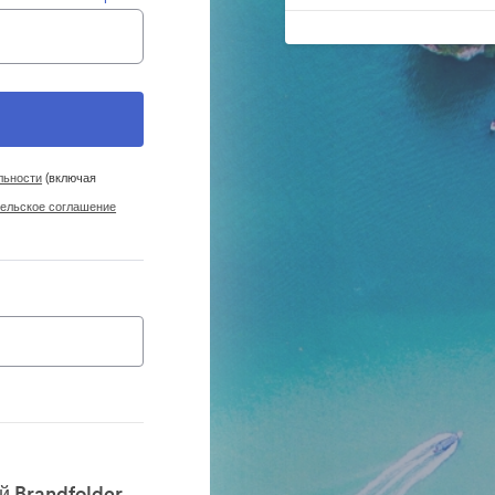
льности
(включая
ельское соглашение
 Brandfolder.