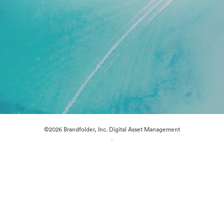
©2026 Brandfolder, Inc. Digital Asset Management
·
Evästeasetukset
Yksityisyyskäytäntö
Käyttöehdot
Sähköpostituki
Palvelun tarjoaa