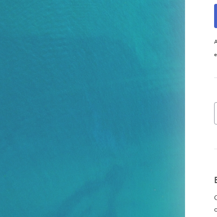
A
e
o