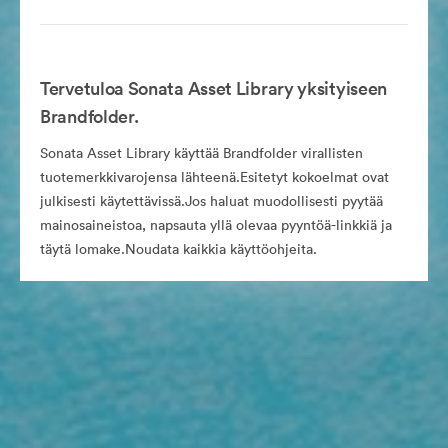
Tervetuloa Sonata Asset Library yksityiseen
Brandfolder.
Sonata Asset Library käyttää Brandfolder virallisten
tuotemerkkivarojensa lähteenä.Esitetyt kokoelmat ovat
julkisesti käytettävissä.Jos haluat muodollisesti pyytää
mainosaineistoa, napsauta yllä olevaa pyyntöä-linkkiä ja
täytä lomake.Noudata kaikkia käyttöohjeita.