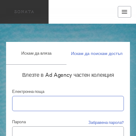
Искам да вляза
Искам да поискам достъп
Влезте в Ad Agency частен колекция
Електронна поща
Парола
Забравена парола?