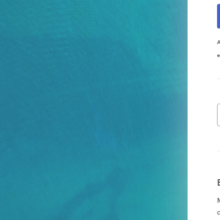
A
e
o