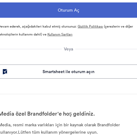
evam ederek, aşağıdakileri kabul etmiş olursunuz:
Gizlilik Politikası
(çerezlerin ve diğer
eknolojilerin kullanımı dahil) ve
Kullanım Şartları
Veya
Smartsheet ile oturum açın
Media özel Brandfolder'e hoş geldiniz.
Media, resmi marka varlıkları için bir kaynak olarak Brandfolder
kullanıyor.Lütfen tüm kullanım yönergelerine uyun.