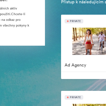
Přístup k následujícím 
álních aktiv
použití.Chcete-li
e na odkaz pro
PRIVATE
sím všechny pokyny k
Ad Agency
PRIVATE